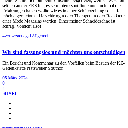
mehrere Jahre. Ich bin beim Ernschtle beigetreten, weil ich es schon
seit ich an der ERS bin, es sehr interessant finde und auch mal die
Erfahrungen haben wollte wie es in einer Schülerzeitung so ist. Ich
möchte gern einmal Herzchirurgin oder Therapeutin oder Redakteur
eines Mode Magazins werden. Einer meiner Schneidezähne ist
schräg! Vorsicht also!
#vonwegenegal
Allgemein
Wir sind fassungslos und möchten uns entschuldigen
Ein Bericht und Kommentar zu den Vorfällen beim Besuch der KZ-
Gedenkstätte Natzweiler-Struthof.
05 März 2024
0
4
SHARE