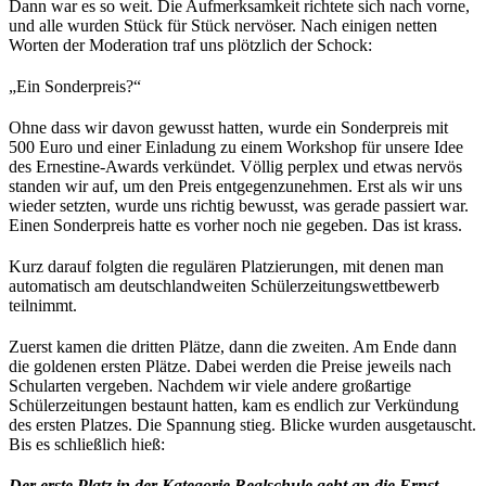
Dann war es so weit. Die Aufmerksamkeit richtete sich nach vorne,
und alle wurden Stück für Stück nervöser. Nach einigen netten
Worten der Moderation traf uns plötzlich der Schock:
„Ein Sonderpreis?“
Ohne dass wir davon gewusst hatten, wurde ein Sonderpreis mit
500 Euro und einer Einladung zu einem Workshop für unsere Idee
des Ernestine-Awards verkündet. Völlig perplex und etwas nervös
standen wir auf, um den Preis entgegenzunehmen. Erst als wir uns
wieder setzten, wurde uns richtig bewusst, was gerade passiert war.
Einen Sonderpreis hatte es vorher noch nie gegeben. Das ist krass.
Kurz darauf folgten die regulären Platzierungen, mit denen man
automatisch am deutschlandweiten Schülerzeitungswettbewerb
teilnimmt.
Zuerst kamen die dritten Plätze, dann die zweiten. Am Ende dann
die goldenen ersten Plätze. Dabei werden die Preise jeweils nach
Schularten vergeben. Nachdem wir viele andere großartige
Schülerzeitungen bestaunt hatten, kam es endlich zur Verkündung
des ersten Platzes. Die Spannung stieg. Blicke wurden ausgetauscht.
Bis es schließlich hieß:
Der erste Platz in der Kategorie Realschule geht an die Ernst