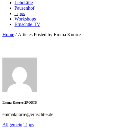
Lehrkäfte
Pausenhof
Tipps
Workshops
Ernschtle-TV
Home
/
Articles Posted by Emma Knorre
Emma Knorre
2
POSTS
emmaknorre@ernschtle.de
Allgemein
Tipps