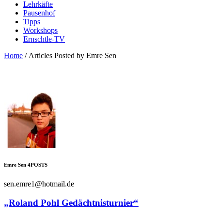
Lehrkäfte
Pausenhof
Tipps
Workshops
Ernschtle-TV
Home
/
Articles Posted by Emre Sen
Emre Sen
4
POSTS
sen.emre1@hotmail.de
„Roland Pohl Gedächtnisturnier“