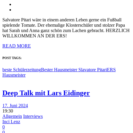
Salvatore Pitari wäre in einem anderen Leben gerne ein Fußball
spielende Tomate. Der ehemalige Klosterschüler und stolzer Papa
hat Sarah und Anna ganz schön zum Lachen gebracht. HERZLICH
WILLKOMMEN AN DER ERS!
READ MORE
POST TAGS:
beste Schülerzeitung
Bester Hausmeister Slavatore Pitari
ERS
Hausmeister
Deep Talk mit Lars Eidinger
17. Juni 2024
19:30
Allgemein
Interviews
Inci Lenz
0
0