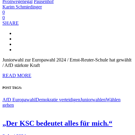
#vonwegenegal
Pausenhof
Karim Schmiedinger
0
0
SHARE
Juniorwahl zur Europawahl 2024 / Ernst-Reuter-Schule hat gewählt
/ AfD stärkste Kraft
READ MORE
POST TAGS:
AfD Europawahl
Demokratie verteidigen
Juniorwahlen
Wählen
gehen
„Der KSC bedeutet alles für mich.“