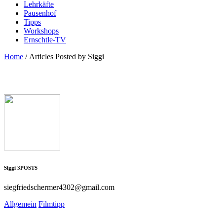
Lehrkäfte
Pausenhof
Tipps
Workshops
Ernschtle-TV
Home
/
Articles Posted by Siggi
Siggi
3
POSTS
siegfriedschermer4302@gmail.com
Allgemein
Filmtipp