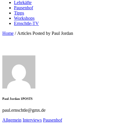
Lehrkäfte
Pausenhof
Tipps
Workshops
Ernschtle-TV
Home
/
Articles Posted by Paul Jordan
Paul Jordan
1
POSTS
paul.ernschtle@gmx.de
Allgemein
Interviews
Pausenhof