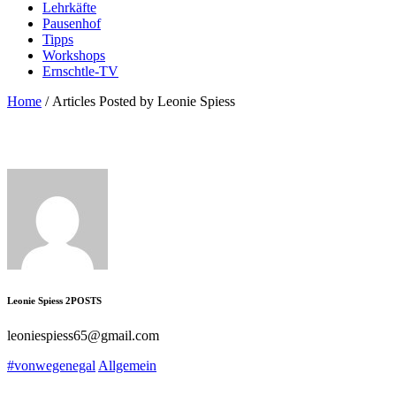
Lehrkäfte
Pausenhof
Tipps
Workshops
Ernschtle-TV
Home
/
Articles Posted by Leonie Spiess
Leonie Spiess
2
POSTS
leoniespiess65@gmail.com
#vonwegenegal
Allgemein