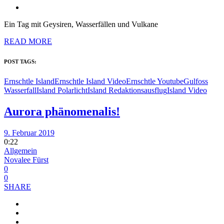
Ein Tag mit Geysiren, Wasserfällen und Vulkane
READ MORE
POST TAGS:
Ernschtle Island
Ernschtle Island Video
Ernschtle Youtube
Gulfoss
Wasserfall
Island Polarlicht
Island Redaktionsausflug
Island Video
Aurora phänomenalis!
9. Februar 2019
0:22
Allgemein
Novalee Fürst
0
0
SHARE