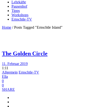
Lehrkäfte
Pausenhof
Tipps
Workshops
Ernschtle-TV
Home
/
Posts Tagged "Ernschtle Island"
The Golden Circle
11. Februar 2019
1:11
Allgemein
Ernschtle-TV
Ella
0
0
SHARE