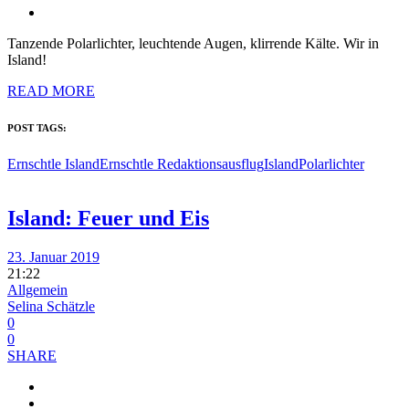
Tanzende Polarlichter, leuchtende Augen, klirrende Kälte. Wir in
Island!
READ MORE
POST TAGS:
Ernschtle Island
Ernschtle Redaktionsausflug
Island
Polarlichter
Island: Feuer und Eis
23. Januar 2019
21:22
Allgemein
Selina Schätzle
0
0
SHARE