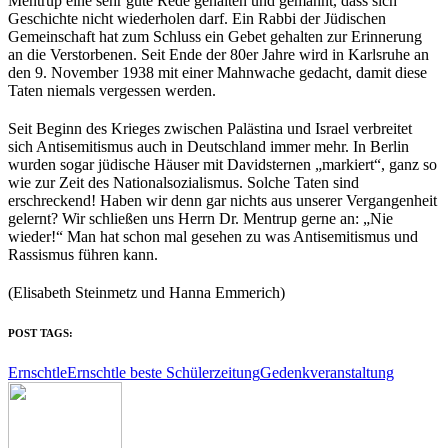
Mentrup eine sehr gute Rede gehalten und gemahnt, dass sich
Geschichte nicht wiederholen darf. Ein Rabbi der Jüdischen
Gemeinschaft hat zum Schluss ein Gebet gehalten zur Erinnerung
an die Verstorbenen. Seit Ende der 80er Jahre wird in Karlsruhe an
den 9. November 1938 mit einer Mahnwache gedacht, damit diese
Taten niemals vergessen werden.
Seit Beginn des Krieges zwischen Palästina und Israel verbreitet
sich Antisemitismus auch in Deutschland immer mehr. In Berlin
wurden sogar jüdische Häuser mit Davidsternen „markiert“, ganz so
wie zur Zeit des Nationalsozialismus. Solche Taten sind
erschreckend! Haben wir denn gar nichts aus unserer Vergangenheit
gelernt? Wir schließen uns Herrn Dr. Mentrup gerne an: „Nie
wieder!“ Man hat schon mal gesehen zu was Antisemitismus und
Rassismus führen kann.
(Elisabeth Steinmetz und Hanna Emmerich)
POST TAGS:
Ernschtle
Ernschtle beste Schülerzeitung
Gedenkveranstaltung