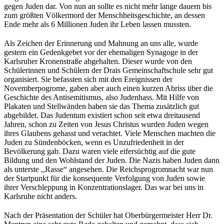
gegen Juden dar. Von nun an sollte es nicht mehr lange dauern bis
zum größten Völkermord der Menschheitsgeschichte, an dessen
Ende mehr als 6 Millionen Juden ihr Leben lassen mussten.
Als Zeichen der Erinnerung und Mahnung an uns alle, wurde
gestern ein Gedenkgebet vor der ehemaligen Synagoge in der
Karlsruher Kronenstraße abgehalten. Dieser wurde von den
Schülerinnen und Schülern der Drais Gemeinschaftschule sehr gut
organisiert. Sie befassten sich mit den Ereignissen der
Novemberpogrome, gaben aber auch einen kurzen Abriss über die
Geschichte des Antisemitismus, also Judenhass. Mit Hilfe von
Plakaten und Stellwänden haben sie das Thema zusätzlich gut
abgebildet. Das Judentum existiert schon seit etwa dreitausend
Jahren, schon zu Zeiten von Jesus Christus wurden Juden wegen
ihres Glaubens gehasst und verachtet. Viele Menschen machten die
Juden zu Sündenböcken, wenn es Unzufriedenheit in der
Bevölkerung gab. Dazu waren viele eifersüchtig auf die gute
Bildung und den Wohlstand der Juden. Die Nazis haben Juden dann
als unterste ,,Rasse“ angesehen. Die Reichsprogromnacht war nun
der Startpunkt für die konsequente Verfolgung von Juden sowie
ihrer Verschleppung in Konzentrationslager. Das war bei uns in
Karlsruhe nicht anders.
Nach der Präsentation der Schüler hat Oberbürgermeister Herr Dr.