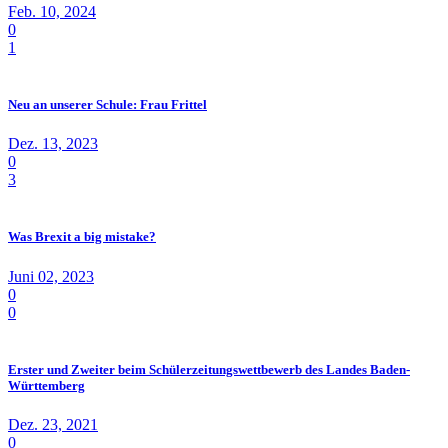
Feb. 10, 2024
0
1
Neu an unserer Schule: Frau Frittel
Dez. 13, 2023
0
3
Was Brexit a big mistake?
Juni 02, 2023
0
0
Erster und Zweiter beim Schülerzeitungswettbewerb des Landes Baden-
Württemberg
Dez. 23, 2021
0