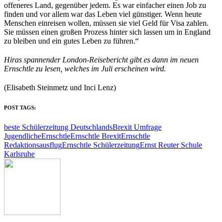
offeneres Land, gegenüber jedem. Es war einfacher einen Job zu
finden und vor allem war das Leben viel günstiger. Wenn heute
Menschen einreisen wollen, müssen sie viel Geld für Visa zahlen.
Sie müssen einen großen Prozess hinter sich lassen um in England
zu bleiben und ein gutes Leben zu führen.“
Hiras spannender London-Reisebericht gibt es dann im neuen
Ernschtle zu lesen, welches im Juli erscheinen wird.
(Elisabeth Steinmetz und Inci Lenz)
POST TAGS:
beste Schülerzeitung Deutschlands
Brexit Umfrage
Jugendliche
Ernschtle
Ernschtle Brexit
Ernschtle
Redaktionsausflug
Ernschtle Schülerzeitung
Ernst Reuter Schule
Karlsruhe