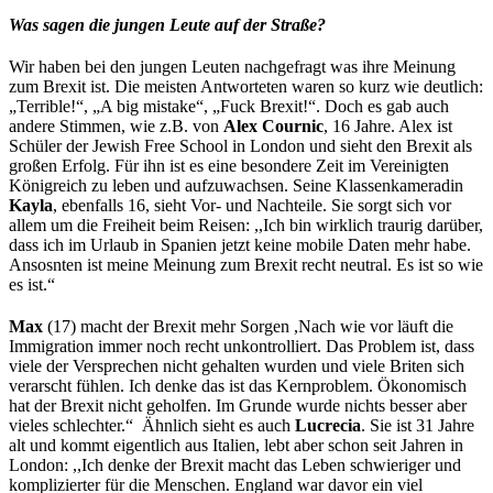
Was sagen die jungen Leute auf der Straße?
Wir haben bei den jungen Leuten nachgefragt was ihre Meinung
zum Brexit ist. Die meisten Antworteten waren so kurz wie deutlich:
„Terrible!“, „A big mistake“, „Fuck Brexit!“. Doch es gab auch
andere Stimmen, wie z.B. von
Alex Cournic
, 16 Jahre. Alex ist
Schüler der Jewish Free School in London und sieht den Brexit als
großen Erfolg. Für ihn ist es eine besondere Zeit im Vereinigten
Königreich zu leben und aufzuwachsen. Seine Klassenkameradin
Kayla
, ebenfalls 16, sieht Vor- und Nachteile. Sie sorgt sich vor
allem um die Freiheit beim Reisen: ,,Ich bin wirklich traurig darüber,
dass ich im Urlaub in Spanien jetzt keine mobile Daten mehr habe.
Ansosnten ist meine Meinung zum Brexit recht neutral. Es ist so wie
es ist.“
Max
(17) macht der Brexit mehr Sorgen ,Nach wie vor läuft die
Immigration immer noch recht unkontrolliert. Das Problem ist, dass
viele der Versprechen nicht gehalten wurden und viele Briten sich
verarscht fühlen. Ich denke das ist das Kernproblem. Ökonomisch
hat der Brexit nicht geholfen. Im Grunde wurde nichts besser aber
vieles schlechter.“ Ähnlich sieht es auch
Lucrecia
. Sie ist 31 Jahre
alt und kommt eigentlich aus Italien, lebt aber schon seit Jahren in
London: ,,Ich denke der Brexit macht das Leben schwieriger und
komplizierter für die Menschen. England war davor ein viel