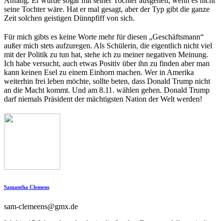
Anfang. Er würde sogar mit seiner Tochter ausgehen, wenn es nicht
seine Tochter wäre. Hat er mal gesagt, aber der Typ gibt die ganze
Zeit solchen geistigen Dünnpfiff von sich.
Für mich gibts es keine Worte mehr für diesen „Geschäftsmann“
außer mich stets aufzuregen. Als Schülerin, die eigentlich nicht viel
mit der Politik zu tun hat, stehe ich zu meiner negativen Meinung.
Ich habe versucht, auch etwas Positiv über ihn zu finden aber man
kann keinen Esel zu einem Einhorn machen. Wer in Amerika
weiterhin frei leben möchte, sollte beten, dass Donald Trump nicht
an die Macht kommt. Und am 8.11. wählen gehen. Donald Trump
darf niemals Präsident der mächtigsten Nation der Welt werden!
Samantha Clemens
sam-clemeens@gmx.de