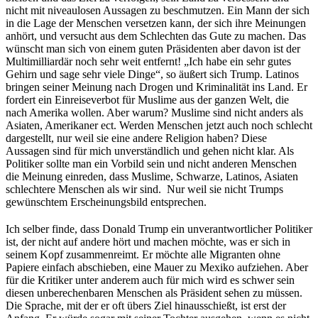
nicht mit niveaulosen Aussagen zu beschmutzen. Ein Mann der sich
in die Lage der Menschen versetzen kann, der sich ihre Meinungen
anhört, und versucht aus dem Schlechten das Gute zu machen. Das
wünscht man sich von einem guten Präsidenten aber davon ist der
Multimilliardär noch sehr weit entfernt! „Ich habe ein sehr gutes
Gehirn und sage sehr viele Dinge“, so äußert sich Trump. Latinos
bringen seiner Meinung nach Drogen und Kriminalität ins Land. Er
fordert ein Einreiseverbot für Muslime aus der ganzen Welt, die
nach Amerika wollen. Aber warum? Muslime sind nicht anders als
Asiaten, Amerikaner ect. Werden Menschen jetzt auch noch schlecht
dargestellt, nur weil sie eine andere Religion haben? Diese
Aussagen sind für mich unverständlich und gehen nicht klar. Als
Politiker sollte man ein Vorbild sein und nicht anderen Menschen
die Meinung einreden, dass Muslime, Schwarze, Latinos, Asiaten
schlechtere Menschen als wir sind. Nur weil sie nicht Trumps
gewünschtem Erscheinungsbild entsprechen.
Ich selber finde, dass Donald Trump ein unverantwortlicher Politiker
ist, der nicht auf andere hört und machen möchte, was er sich in
seinem Kopf zusammenreimt. Er möchte alle Migranten ohne
Papiere einfach abschieben, eine Mauer zu Mexiko aufziehen. Aber
für die Kritiker unter anderem auch für mich wird es schwer sein
diesen unberechenbaren Menschen als Präsident sehen zu müssen.
Die Sprache, mit der er oft übers Ziel hinausschießt, ist erst der