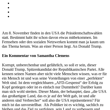
Am 8. November finden in den USA die Präsidentschaftswahlen
statt. Bestimmt habt ihr schon davon etwas mitbekommen. Im
Fernsehen oder den sozialen Netzwerken kommt man ja kaum um
das Thema herum. Was an einer Person liegt. An Donald Trump.
Ein Kommentar von Samantha Clemens
Korrupt, unberechenbar und gefährlich, so soll er sein, dieser
Donald Trump, Spitzenkandidat der Republikanischen Partei. Alle
kennen seinen Namen aber nicht viele Menschen wissen, was er für
ein Mensch ist und was seine Vorstellungen von einer „perfekten“
Welt sind. Ist dem vergleichbaren „AFD-Gespenst“ der Erfolg zu
Kopf gestiegen oder ist es einfach nur Dummheit? Darüber kann
man sich wohl streiten. Dieser Mann, der behauptet, dass „die USA
das großartigste Land, das es je auf der Welt gab, ist und alle
anderen sind Verbrecher“ soll also die USA repräsentieren? Für
mich ist das unvorstellbar. Als Politiker ist es wichtig, sachlich zu
bleiben und das Ziel zu verfolgen, sein Land zu verbessern und