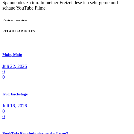
Spannendes zu tun. In meiner Freizeit lese ich sehr gerne und
schaue YouTube Filme.
Review overview
RELATED ARTICLES
Moin, Moin
Juli 22, 2026
0
0
KSC backstage
Juli 18, 2026
0
0
BookTok: Revolutioniert es das Lesen?