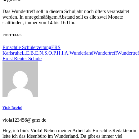
Das Wundertreff soll in diesem Schuljahr noch öfters veranstaltet
werden. In unregelmäßigem Abstand soll es alle zwei Monate
stattfinden, immer von 14 bis 16 Uhr.
POST TAGS:
Ernschtle Schülerzeitung
ERS
Karlsruhe
L.E.B.E.N.
S.O.P.H.I.A.
Wunderland
Wundertreff
Wundertref
Ernst Reuter Schule
Viola Reichel
viola123456@gmx.de
Hey, ich bin's Viola! Neben meiner Arbeit als Ernschtle-Redakteurin
leite ich das Ideenbüro im Wunderland. Da gibt es immer viel