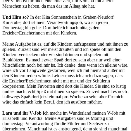
Der V Job ist für mich eine tolle Zeit, um Kontakt mit älteren
Menschen zu haben, da man das im Alltag nie hat.
Und Hira so?
In der Kita Sonnenschein in Graben-Neudorf
Karlsruhe, dort ist mein Verantwortungsjob, wo ich jeden
Donnerstag hin gehe. Dort helfe ich nachmittags den
Erzieher/Erzieherinnen mit den Kindern.
Meine Aufgabe ist es, auf die Kindern aufzupassen und mit ihnen zu
spielen. Zurzeit sind wir meist draußen und ich spiele oft mit den
Kindern verstecken oder wir sind drinnen und spielen mit
Bauklötzen. Es macht zwar Spaß dort zu sein aber nur weil eine
Mitschülerin noch bei mir ist. Ich denke, dass wenn ich alleine wäre,
wäre ich vor Langweile gestorben, weil ich mit niemand außer mit
den Kindern reden würde. Leider muss ich auch dazu sagen, dass
die Erzieher/Erzieherinnen nicht mit mir und der Schülerin
kooperieren. Mein Favoriten sind dort die Kinder. Sie sind so lustig
und es macht echt Spaß mit ihnen zu spielen. Zurzeit macht es noch
halbwegs Spaß dort jetzt einmal pro Woche zu sein. aber für mich
wäre das einfach kein Beruf, den ich ausüben möchte.
Lara und ihr V-Job
Ich mache im Wunderland meinen V-Job mit
Elisabeth und Kendra. Meine Aufgaben sind es Montag und
donnerstags Verantwortung für die Fünfer und Sechser zu
übernehmen. Manchmal ist es anstrengend, denn sie sind manchmal