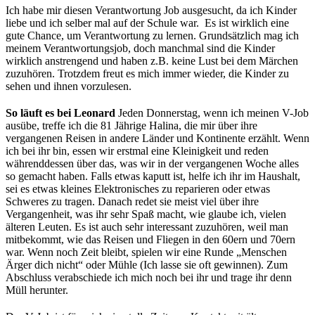
Ich habe mir diesen Verantwortung Job ausgesucht, da ich Kinder
liebe und ich selber mal auf der Schule war. Es ist wirklich eine
gute Chance, um Verantwortung zu lernen. Grundsätzlich mag ich
meinem Verantwortungsjob, doch manchmal sind die Kinder
wirklich anstrengend und haben z.B. keine Lust bei dem Märchen
zuzuhören. Trotzdem freut es mich immer wieder, die Kinder zu
sehen und ihnen vorzulesen.
So läuft es bei Leonard
Jeden Donnerstag, wenn ich meinen V-Job
ausübe, treffe ich die 81 Jährige Halina, die mir über ihre
vergangenen Reisen in andere Länder und Kontinente erzählt. Wenn
ich bei ihr bin, essen wir erstmal eine Kleinigkeit und reden
währenddessen über das, was wir in der vergangenen Woche alles
so gemacht haben. Falls etwas kaputt ist, helfe ich ihr im Haushalt,
sei es etwas kleines Elektronisches zu reparieren oder etwas
Schweres zu tragen. Danach redet sie meist viel über ihre
Vergangenheit, was ihr sehr Spaß macht, wie glaube ich, vielen
älteren Leuten. Es ist auch sehr interessant zuzuhören, weil man
mitbekommt, wie das Reisen und Fliegen in den 60ern und 70ern
war. Wenn noch Zeit bleibt, spielen wir eine Runde „Menschen
Ärger dich nicht“ oder Mühle (Ich lasse sie oft gewinnen). Zum
Abschluss verabschiede ich mich noch bei ihr und trage ihr denn
Müll herunter.