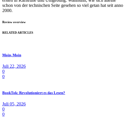
ersten in Karlsruhe und Umgebung. Wahnsinn, wie sich alleine
schon von der technischen Seite gesehen so viel getan hat seit anno
2000.
Review overview
RELATED ARTICLES
Moin, Moin
Juli 22, 2026
0
0
BookTok: Revolutioniert es das Lesen?
Juli 05, 2026
0
0