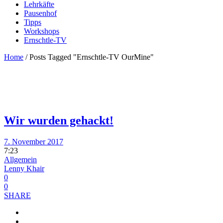
Lehrkäfte
Pausenhof
Tipps
Workshops
Ernschtle-TV
Home
/
Posts Tagged "Ernschtle-TV OurMine"
Wir wurden gehackt!
7. November 2017
7:23
Allgemein
Lenny Khair
0
0
SHARE