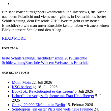
Ein Jahr voller aufregender Geschichten und Interviews, die Suche
nach dem Polarlicht und vieles mehr gibt es in Deutschlands bester
Schülerzeitung, dem Ernschtle 2019! Worum geht es im neuen
Ernschtle?So wie man unser Ernschtle kennt, haben wir zuerst einen
Blick in unsere Schule und den Alltag
READ MORE
POST TAGS:
beste Schülerzeitung
Ernschtle
Ernschtle 2019
Ernschtle
Schülerzeitung
Ernschtle Wincent Weiss
neues Ernschtle
OUR RECENT POSTS
Moin, Moin
22. Juli 2026
KSC backstage
18. Juli 2026
BookTok: Revolutioniert es das Lesen?
5. Juli 2026
LehrerInnen vorgestellt, heute mit Frau Heidelberger
5. Juli
2026
Crazy! 20.000 Elefanten in Berlin
15. Februar 2026
Sonderpreis, ein erster Platz und viele neue Freunde
24.