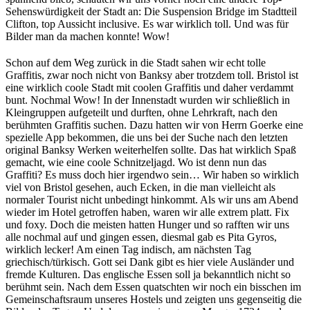
Sehenswürdigkeit der Stadt an: Die Suspension Bridge im Stadtteil
Clifton, top Aussicht inclusive. Es war wirklich toll. Und was für
Bilder man da machen konnte! Wow!
Schon auf dem Weg zurück in die Stadt sahen wir echt tolle
Graffitis, zwar noch nicht von Banksy aber trotzdem toll. Bristol ist
eine wirklich coole Stadt mit coolen Graffitis und daher verdammt
bunt. Nochmal Wow! In der Innenstadt wurden wir schließlich in
Kleingruppen aufgeteilt und durften, ohne Lehrkraft, nach den
berühmten Graffitis suchen. Dazu hatten wir von Herrn Goerke eine
spezielle App bekommen, die uns bei der Suche nach den letzten
original Banksy Werken weiterhelfen sollte. Das hat wirklich Spaß
gemacht, wie eine coole Schnitzeljagd. Wo ist denn nun das
Graffiti? Es muss doch hier irgendwo sein… Wir haben so wirklich
viel von Bristol gesehen, auch Ecken, in die man vielleicht als
normaler Tourist nicht unbedingt hinkommt. Als wir uns am Abend
wieder im Hotel getroffen haben, waren wir alle extrem platt. Fix
und foxy. Doch die meisten hatten Hunger und so rafften wir uns
alle nochmal auf und gingen essen, diesmal gab es Pita Gyros,
wirklich lecker! Am einen Tag indisch, am nächsten Tag
griechisch/türkisch. Gott sei Dank gibt es hier viele Ausländer und
fremde Kulturen. Das englische Essen soll ja bekanntlich nicht so
berühmt sein. Nach dem Essen quatschten wir noch ein bisschen im
Gemeinschaftsraum unseres Hostels und zeigten uns gegenseitig die