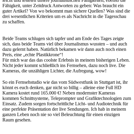
leicht und testeten unsere journalistischen Fähigkeiten, ebenso die
Fähigkeit, unter Zeitdruck Antworten zu geben: Was braucht ein
guter Artikel? Von wo bekommt man sichere Quellen? Was sind die
drei wesentlichen Kriterien um es als Nachricht in die Tagesschau
zu schaffen.
Beide Teams schlugen sich tapfer und am Ende des Tages zeigte
sich, dass beide Teams viel über Journalismus wussten – und auch
dazu gelernt haben. Natürlich bekamen wir dann auch noch einen
Preis, eine „echte Plastikkrone“!
Für mich war das das coolste Erlebnis in meinem bisherigen Leben.
Nicht jeder kommt schließlich ins Fernsehen, dazu noch live. Die
Kameras, die unzähligen Lichter, die Aufregung, wow!
So ein Fernsehstudio wie das vom Südwestfunk in Stuttgart ist, ihr
könnt es euch denken, gar nicht so billig – alleine eine Full HD
Kamera kostet rund 165.000 €! Neben modernster Kameras
kommen Schnittsysteme, Teleprompter und Grafiktechnologien zum
Einsatz. Zudem sorgen fortschrittliche Licht- und Audiotechnik für
eine perfekte Präsentation der live Sendungen. Ich hab in meinem
ganzen Leben noch nie so viel Beleuchtung für einen einzigen
Raum gesehen.