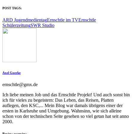
POST TAGS:
ARD Jugendmedientag
Ernschtle im TV
Ernschtle
Schülerzeitung
SWR Studio
Axel Goerke
ernschtle@gmx.de
Ich liebe meinen Job und das Ernschtle Projekt! Und auch sonst bin
ich für vieles zu begeistern: Das Leben, das Reisen, Platten
auflegen, den KSC,... Mein Blog war damals übrigens einer der
ersten in Karlsruhe und Umgebung. Wahnsinn, wie sich alleine
schon von der technischen Seite gesehen so viel getan hat seit anno
2000.
Review overview