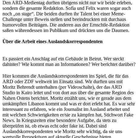
Den ARD-Medientag durften übrigens nicht nur wir beide erleben,
sondern die gesamte Redaktion. Sofia und Felix waren sogar auch
noch „on stage“. Die beiden durften ihr Talent bei einer Meme-
Challenge unter Beweis stellen und beeindruckten mit durchaus
humorvollen Beiträgen. Die anderen aus der Ernschtle-Redaktion
saßen währendessen im Publikum und drückten uns die Daumen.
Über die Arbeit eines Auslandskorrespondenten
Es passiert ein Anschlag auf ein Gebäude in Beirut. Wer steckt
dahinter? Wie kommt man an Informationen? Wer berichtet darüber?
Hier kommen die Auslandskorrespondenten ins Spiel, die für das
ARD oder ZDF weltweit im Einsatz sind. Wir durften uns mit
Moritz Behrendt unterhalten (per Videoschalte), der das ARD
Studio in Kairo leitet und von dort aus über die gesamte Region des
Nahen Ostens berichtet. Moritz erzählt uns, wie er gerade aus dem
umkämpften Libanon kommt und was er dort erlebt hat. Es war sehr
interessant zu erfahren, wie ein Journalist im Ausland arbeitet und
mit welchen Schwierigkeiten er/sie zu kämpfen hat, Stichwort Fake
News. In Kriegszeiten eine besondere Aufgabe, da stets zu
überprüfen ist, ob etwas echt oder fake ist. Dabei sind
Auslandskorrespondenten wie Moritz sehr wichtig, da sie uns
wertvolle Perspektiven auf aktuelle Geschehnisse bieten.