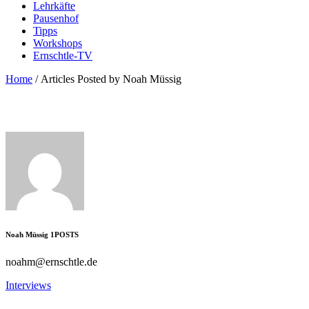
Lehrkäfte
Pausenhof
Tipps
Workshops
Ernschtle-TV
Home
/
Articles Posted by Noah Müssig
Noah Müssig
1
POSTS
noahm@ernschtle.de
Interviews