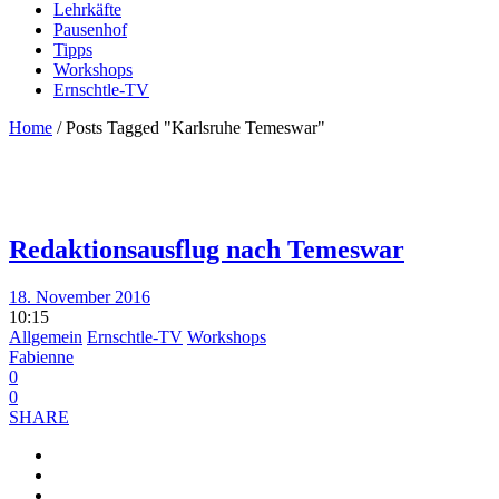
Lehrkäfte
Pausenhof
Tipps
Workshops
Ernschtle-TV
Home
/
Posts Tagged "Karlsruhe Temeswar"
Redaktionsausflug nach Temeswar
18. November 2016
10:15
Allgemein
Ernschtle-TV
Workshops
Fabienne
0
0
SHARE