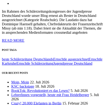
Im Rahmen des Schülerzeitungskongresses der Jugendpresse
Deutschland wurde unser Blog erneut als Bester in Deutschland
ausgezeichnet (Kategorie Realschule). Die Laudatio dazu hat
Dominique Haensell gehalten, Chefredakteurin der Frauenzeitschrift
Missy (ab min 1:18). Dabei feiert sie die Aktualität der Themen, die
in ansprechenden Medienformaten crossmedial angeboten
READ MORE
POST TAGS:
beste Schülerzeitung Deutschlands
Ernschtle ausgezeichnet
Ernschtle
Karlsruhe
Ernschtle Schülerzeitung
Jugendpresse Deutschland
OUR RECENT POSTS
Moin, Moin
22. Juli 2026
KSC backstage
18. Juli 2026
BookTok: Revolutioniert es das Lesen?
5. Juli 2026
LehrerInnen vorgestellt, heute mit Frau Heidelberger
5. Juli
2026
Crazy! 20.000 Elefanten in Berlin
15. Februar 2026