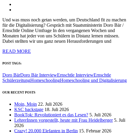
Und was muss noch getan werden, um Deutschland fit zu machen
für die Digitalisierung? Gespräch mit Staatsministerin Doro Bär /
Ernschtle Online Umfrage In den vergangenen Wochen und
Monaten hat jeder von uns Schülern in Distanz lernen müssen.
Dabei stellten wir uns ganz neuen Herausforderungen und
READ MORE
POST TAGS:
Doro Bär
Doro Bär Interview
Ernschtle Interview
Ernschtle
Schülerzeitung
Homeschooling
Homeschooling und Digitalisierung
OUR RECENT POSTS
Moin, Moin
22. Juli 2026
KSC backstage
18. Juli 2026
BookTok: Revolutioniert es das Lesen?
5. Juli 2026
LehrerInnen vorgestellt, heute mit Frau Heidelberger
5. Juli
2026
Crazy! 20.000 Elefanten in Berlin
15. Februar 2026