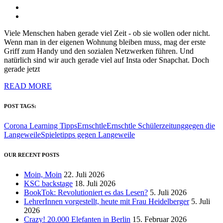
Viele Menschen haben gerade viel Zeit - ob sie wollen oder nicht.
Wenn man in der eigenen Wohnung bleiben muss, mag der erste
Griff zum Handy und den sozialen Netzwerken führen. Und
natürlich sind wir auch gerade viel auf Insta oder Snapchat. Doch
gerade jetzt
READ MORE
POST TAGS:
Corona Learning Tipps
Ernschtle
Ernschtle Schülerzeitung
gegen die
Langeweile
Spieletipps gegen Langeweile
OUR RECENT POSTS
Moin, Moin
22. Juli 2026
KSC backstage
18. Juli 2026
BookTok: Revolutioniert es das Lesen?
5. Juli 2026
LehrerInnen vorgestellt, heute mit Frau Heidelberger
5. Juli
2026
Crazy! 20.000 Elefanten in Berlin
15. Februar 2026