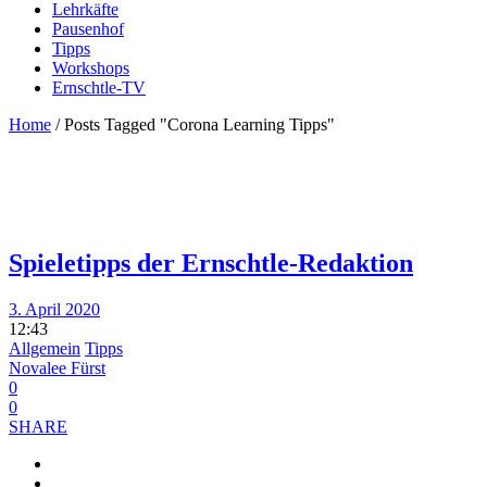
Lehrkäfte
Pausenhof
Tipps
Workshops
Ernschtle-TV
Home
/
Posts Tagged "Corona Learning Tipps"
Spieletipps der Ernschtle-Redaktion
3. April 2020
12:43
Allgemein
Tipps
Novalee Fürst
0
0
SHARE