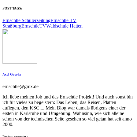
POST TAGS:
Ernschtle Schülerzeitung
Ernschtle TV
Straßburg
ErnschtleTV
Waldschule Hatten
Axel Goerke
ernschtle@gmx.de
Ich liebe meinen Job und das Ernschtle Projekt! Und auch sonst bin
ich für vieles zu begeistern: Das Leben, das Reisen, Platten
auflegen, den KSC,... Mein Blog war damals übrigens einer der
ersten in Karlsruhe und Umgebung. Wahnsinn, wie sich alleine
schon von der technischen Seite gesehen so viel getan hat seit anno
2000.
Review overview