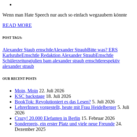
Wenn man Hate Speech nur auch so einfach wegzaubern könnte
READ MORE
POST TAGS:
Alexander Staub ernschtle
Alexander Straub
Bitte was? ERS
Karlsruhe
Ernschtle Redaktion Alexander Straub
Ernschtle
Schülerzeitung
julien bam alexander straub ernschtle
respektiv
alexander straub
OUR RECENT POSTS
Moin, Moin
22. Juli 2026
KSC backstage
18. Juli 2026
BookTok: Revolutioniert es das Lesen?
5. Juli 2026
LehrerInnen vorgestellt, heute mit Frau Heidelberger
5. Juli
2026
Crazy! 20.000 Elefanten in Berlin
15. Februar 2026
Sonderpreis, ein erster Platz und viele neue Freunde
24.
Dezember 2025