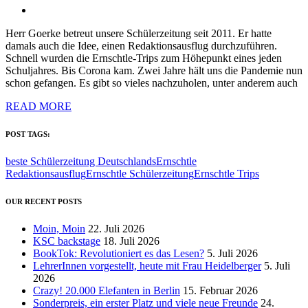
Herr Goerke betreut unsere Schülerzeitung seit 2011. Er hatte
damals auch die Idee, einen Redaktionsausflug durchzuführen.
Schnell wurden die Ernschtle-Trips zum Höhepunkt eines jeden
Schuljahres. Bis Corona kam. Zwei Jahre hält uns die Pandemie nun
schon gefangen. Es gibt so vieles nachzuholen, unter anderem auch
READ MORE
POST TAGS:
beste Schülerzeitung Deutschlands
Ernschtle
Redaktionsausflug
Ernschtle Schülerzeitung
Ernschtle Trips
OUR RECENT POSTS
Moin, Moin
22. Juli 2026
KSC backstage
18. Juli 2026
BookTok: Revolutioniert es das Lesen?
5. Juli 2026
LehrerInnen vorgestellt, heute mit Frau Heidelberger
5. Juli
2026
Crazy! 20.000 Elefanten in Berlin
15. Februar 2026
Sonderpreis, ein erster Platz und viele neue Freunde
24.