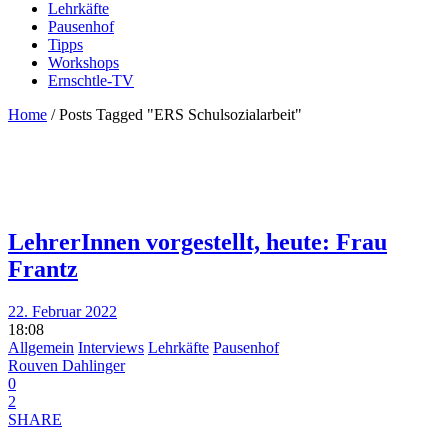
Lehrkäfte
Pausenhof
Tipps
Workshops
Ernschtle-TV
Home
/
Posts Tagged "ERS Schulsozialarbeit"
LehrerInnen vorgestellt, heute: Frau
Frantz
22. Februar 2022
18:08
Allgemein
Interviews
Lehrkäfte
Pausenhof
Rouven Dahlinger
0
2
SHARE